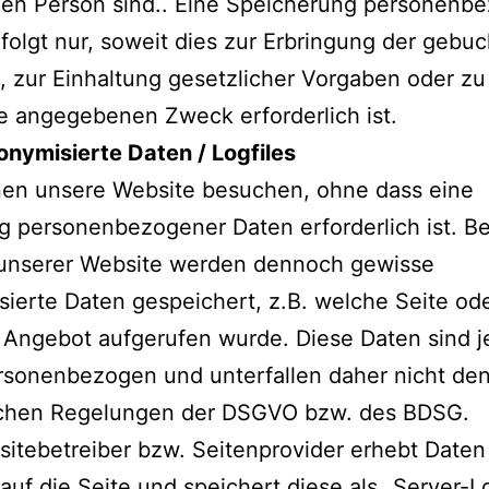
hen Person sind.. Eine Speicherung personenb
folgt nur, soweit dies zur Erbringung der gebu
, zur Einhaltung gesetzlicher Vorgaben oder zu
e angegebenen Zweck erforderlich ist.
nymisierte Daten / Logfiles
nen unsere Website besuchen, ohne dass eine
 personenbezogener Daten erforderlich ist. B
unserer Website werden dennoch gewisse
ierte Daten gespeichert, z.B. welche Seite od
 Angebot aufgerufen wurde. Diese Daten sind 
rsonenbezogen und unterfallen daher nicht de
ichen Regelungen der DSGVO bzw. des BDSG.
itebetreiber bzw. Seitenprovider erhebt Daten
 auf die Seite und speichert diese als „Server-Lo