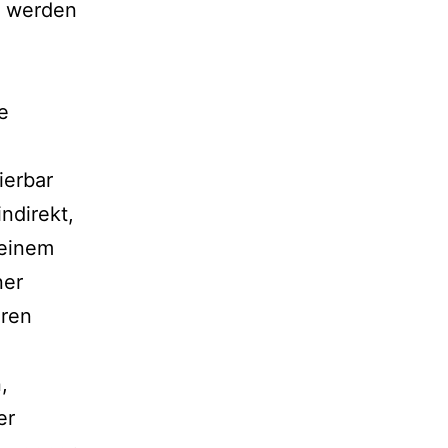
n werden
e
ierbar
ndirekt,
 einem
ner
eren
,
er