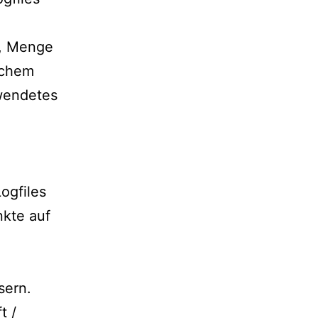
s, Menge
lchem
rwendetes
Logfiles
nkte auf
sern.
t /