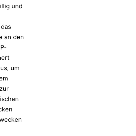
illig und
 das
e an den
IP-
hert
aus, um
dem
zur
nischen
cken
 Zwecken