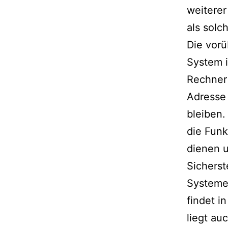
weiterer
als solc
Die vor
System i
Rechner 
Adresse 
bleiben.
die Funk
dienen u
Sicherst
Systeme
findet i
liegt au