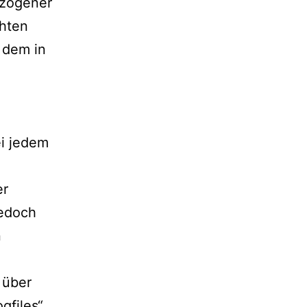
ezogener
chten
 dem in
ei jedem
er
jedoch
n
 über
gfiles“