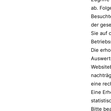
ab. Folg
Besuchte
der gese
Sie auf 
Betrieb
Die erho
Auswert
Websiteb
nachträg
eine rec
Eine Erh
statisti
Bitte be