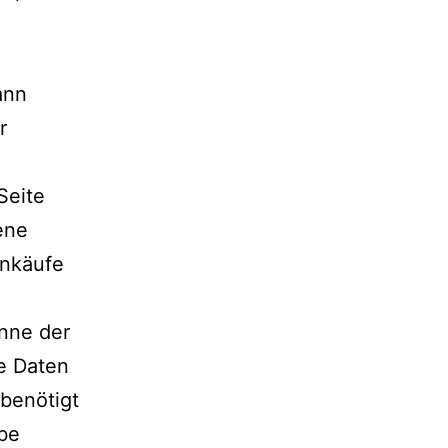
ann
r
Seite
ene
inkäufe
inne der
e Daten
 benötigt
be