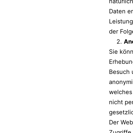
natürlic
Daten er
Leistung
der Folg
Ano
Sie kön
Erhebung
Besuch 
anonymis
welches
nicht pe
gesetzl
Der Webs
Zugriffe