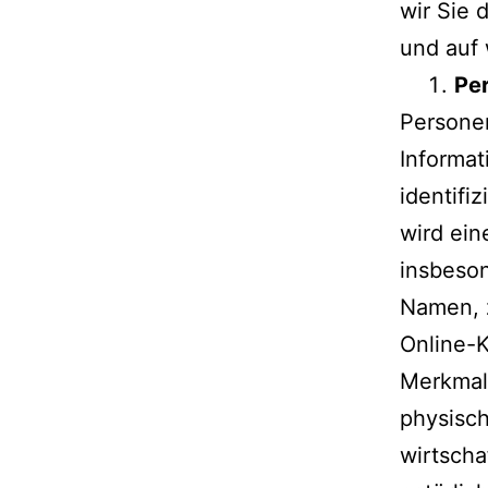
wir Sie 
und auf 
Pe
Persone
Informat
identifi
wird ein
insbeso
Namen, 
Online-
Merkmale
physisch
wirtscha