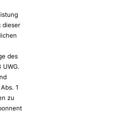
eistung
 dieser
lichen
ge des
 3 UWG.
und
 Abs. 1
en zu
abonnent