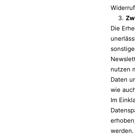
Widerruf
Zw
Die Erh
unerläss
sonstige
Newslett
nutzen 
Daten un
wie auch
Im Einkl
Datenspa
erhoben,
werden.