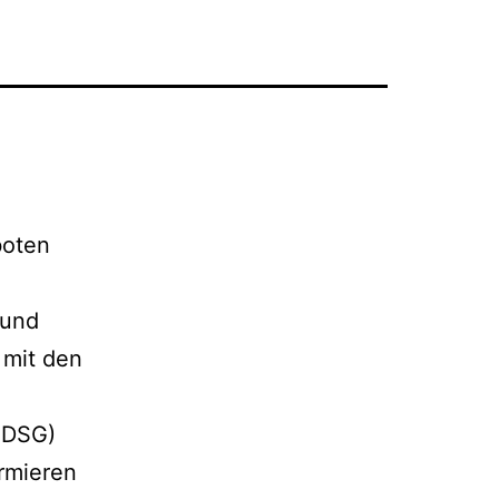
boten
 und
 mit den
BDSG)
rmieren